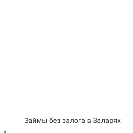
Мой город:
Ближайший к Вам офис:
Ул. Богдана Хмельницкого,
35
Смотреть на карте
Отправить заявку
Политики
конфиденциальности КПК «ГоСотделение»
Согласие на обработку персональных данных.
Займы без залога в Заларях