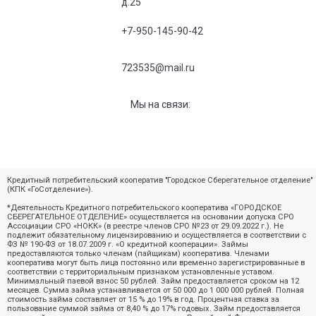
д.25
+7-950-145-90-42
723535@mail.ru
Мы на связи:
Кредитный потребительский кооператив "Городское Сберегательное отделение"
(КПК «ГоСотделение»).
*Деятельность Кредитного потребительского кооператива «ГОРОДСКОЕ
СБЕРЕГАТЕЛЬНОЕ ОТДЕЛЕНИЕ» осуществляется на основании допуска СРО
Ассоциации СРО «НОКК» (в реестре членов СРО №23 от 29.09.2022 г.). Не
подлежит обязательному лицензированию и осуществляется в соответствии с
ФЗ № 190-ФЗ от 18.07.2009 г. «О кредитной кооперации». Займы
предоставляются только членам (пайщикам) кооператива. Членами
кооператива могут быть лица постоянно или временно зарегистрированные в
соответствии с территориальным признаком установленные уставом.
Минимальный паевой взнос 50 рублей. Займ предоставляется сроком на 12
месяцев. Сумма займа устанавливается от 50 000 до 1 000 000 рублей. Полная
стоимость займа составляет от 15 % до 19% в год. Процентная ставка за
пользование суммой займа от 8,40 % до 17% годовых. Займ предоставляется