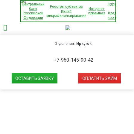
×
Центральный
Обращения
Реестры субъектов
банк
Интернет-
в
рынка
Российской
приемная
Кредитный
микрофинансирования
Федерации
кооператив
Отделения:
Иркутск
+7-950-145-90-42
ОСТАВИТЬ ЗАЯВКУ
ОПЛАТИТЬ ЗАЙМ
Рассчитать займ*
Сумма к возврату:
01.02.2017