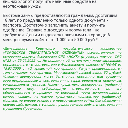
лишних хлопот получить наличные средства на
неотложные нужды.
Быстрые займы предоставляются гражданам, достигшим
18 лет, по предъявлению только одного документа -
паспорта. Достаточно заполнить анкету и получить
одобрение. Справка о доходах и поручители - не
требуются. Деньги выдаются наличными на срок до 6
месяцев, сумма займа - от 1 000 до 50 000 руб.*
*Деятельность Кредитного потребительского кооператива
«ГОРОДСКОЕ СБЕРЕГАТЕЛЬНОЕ ОТДЕЛЕНИЕ» осуществляется на
основании допуска Ассоциации СРО «НОКК» (в реестре членов СРО
№23 от 29.09.2022 г.). Не подлежит обязательному лицензированию,
осуществляется в соответствии с Федеральным законом №190-ФЗ от
18.07.2009 г. «О кредитной кооперации». Услуги предоставляются
только членам кооператива. Минимальный паевой взнос 50 рублей.
Членами кооператива могут быть лица постоянно или временно
зарегистрированные в соответствии с территориальным признаком,
установленным уставом. Члены кредитного кооператива (пайщики)
солидарно несут субсидиарную ответственность по его
обязательствам в пределах не внесенной части дополнительного
взноса каждого из членов кредитного кооператива (пайщиков).
Кооператив вправе отказать в предоставлении займа без объяснения
причин либо изменить условия предоставления займа, в соответствии
с решением Правления.